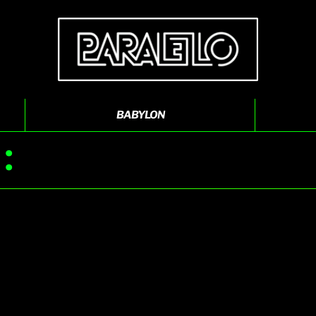
BABYLON
: