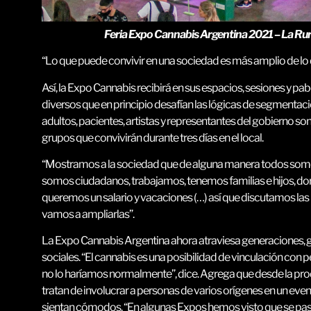
Feria Expo Cannabis Argentina 2021 – La Rural
“Lo que puede convivir en una sociedad es más amplio de lo 
Así, la Expo Cannabis recibirá en sus espacios, sesiones y pa
diversos que en principio desafían las lógicas de segmentació
adultos, pacientes, artistas y representantes del gobierno so
grupos que convivirán durante tres días en el local.
“Mostramos a la sociedad que de alguna manera todos somos
somos ciudadanos, trabajamos, tenemos familias e hijos, d
queremos un salario y vacaciones (…) así que discutamos la
vamos a ampliarlas”.
La Expo Cannabis Argentina ahora atraviesa generaciones, g
sociales. “El cannabis es una posibilidad de vinculación con
no lo haríamos normalmente”, dice. Agrega que desde la pro
tratan de involucrar a personas de varios orígenes en un ev
sientan cómodos. “En algunas Expos hemos visto que se pasa