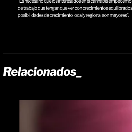
“Es necesario que los interesados en el cannabis empecemos
de trabajo que tengan que ver con crecimientos equilibrados y 
posibilidades de crecimiento local y regional son mayores”.
Relacionados_