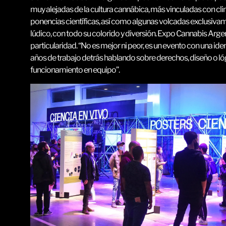
muy alejadas de la cultura cannábica, más vinculadas con cl
ponencias científicas, así como algunas volcadas exclusiva
lúdico, con todo su colorido y diversión. Expo Cannabis Argen
particularidad. “No es mejor ni peor, es un evento con una ide
años de trabajo detrás hablando sobre derechos, diseño o ló
funcionamiento en equipo”.