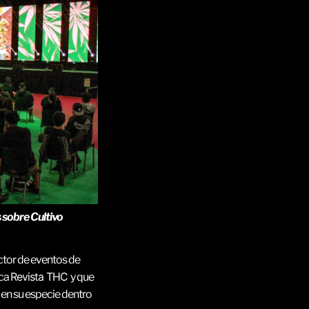
bre Cultivo
ctor de eventos de
Revista THC 
ica
y que
o en su especie dentro