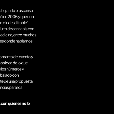
rabajando el ascenso
ncó en 2006 y que con
o e indescifrable”
ulto de cannabis con
medicina, entre muchos
Aires donde hablamos
 momento del evento y
os idea de lo que
s los números y
rabajado con
te de una propuesta
ncias para los
 con quienes no lo