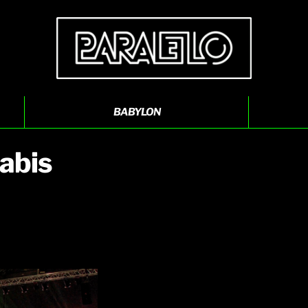
BABYLON
abis