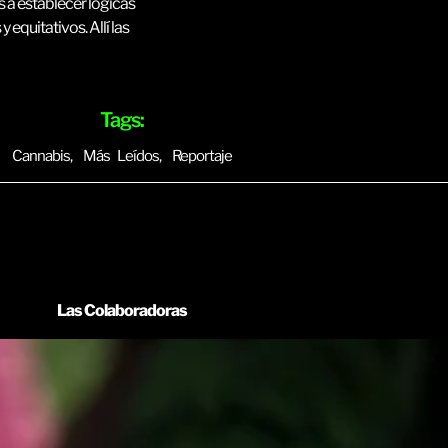
 a establecer lógicas
equitativos. Allí las
Tags:
Cannabis
,
Más Leídos
,
Reportaje
Las Colaboradoras