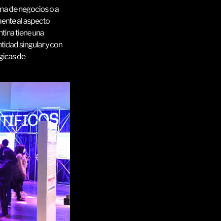
ima de negocios o a
mente al aspecto
tina tiene una
ntidad singular y con
gicas de