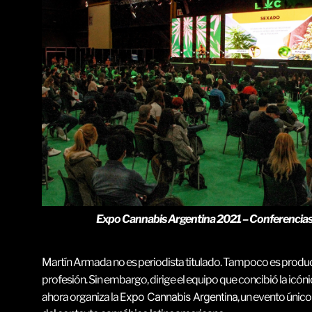
Expo Cannabis Argentina 2021 – Conferencias so
Martín Armada no es periodista titulado. Tampoco es produ
profesión. Sin embargo, dirige el equipo que concibió la icón
Expo Cannabis Argentina
ahora organiza la
, un evento únic