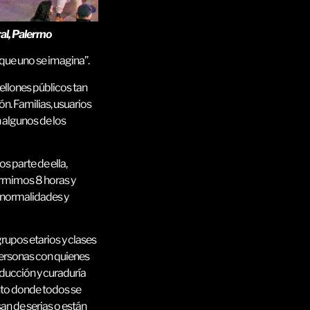
, Palermo
que uno se imagina”.
bellones públicos tan
n. Familias, usuarios
n algunos de los
 parte de ella,
ormimos 8 horas y
s normalidades y
rupos etarios y clases
 personas con quienes
ducción y curaduría
ento donde todos se
n de serias o están