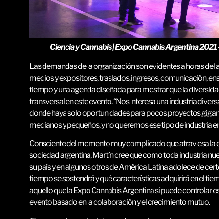
Ciencia y Cannabis | Expo Cannabis Argentina 2021 – 
Las demandas de la organización son evidentes a horas del 
medios y expositores, traslados, ingresos, comunicación, ens
tiempo y una agenda diseñada para mostrar que la diversidad
transversal en este evento. “Nos interesa una industria diver
donde haya solo oportunidades para pocos proyectos gigan
medianos y pequeños, y no queremos ese tipo de industria en
Consciente del momento muy complicado que atraviesa la e
sociedad argentina, Martín cree que como toda industria nuev
su país y en algunos otros de América Latina adolece de cer
tiempo se sostendrá y qué características adquirirá en el ti
aquello que la Expo Cannabis Argentina sí puede controlar e
evento basado en la colaboración y el crecimiento mutuo.