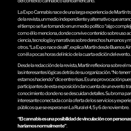
del contexto cannábico latinoamericano.
La Expo Cannabis nace de una larga experiencia de Martín t
de la revista, un medio independiente y alternativo que arra
el tiempo se fue tornando en un medio político “algo complej
como él lo menciona, donde convive contenido sobre uso ad
ciencia, tecnología y narrativas sobre derechos humanos y 
otros. “La Expo nace de allí”, explica Martín desde Buenos 
con él a pocas horas del inicio de la cuarta edición del evento.
Desde la redacción de la revista, Martín reflexiona sobre el
las interesantes lógicas detrás de su organización. “No tenem
estamos haciendo” dice entre risas. Es una provocación pue
participantes de esta exposición dan cuenta de un evento t
conocimiento donde no se descuidan detalles. Su broma par
interesante conectada con la oferta de los servicios y experie
públicos que se esperan en La Rural el 4, 5 y 6 de noviembre.
“El cannabis es una posibilidad de vinculación con personas
haríamos normalmente”
.