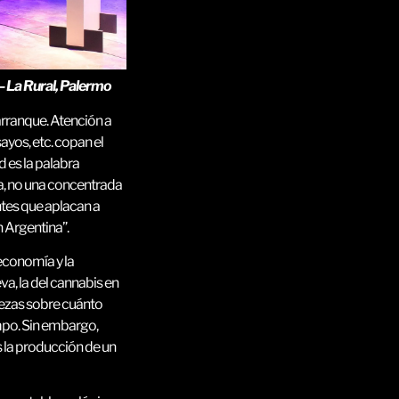
La Rural, Palermo
arranque. Atención a
ayos, etc. copan el
 es la palabra
sa, no una concentrada
tes que aplacan a
 Argentina”.
conomía y la
a, la del cannabis en
tezas sobre cuánto
empo. Sin embargo,
s la producción de un