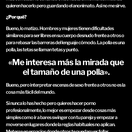
quieren hacerlo pero guardando el anonimato. Así no me sirve.
¿Por qué?
Bueno, lo matizo. Hombres y mujeres tienen dificultades
similares para ser libres en su cuerpo desnudo frente a otros o
para rebasar las barreras del lenguaje cómodo. La polla es una
polla, las tetas se llaman tetas y punto.
«Me interesa más la mirada que
el tamaño de una polla».
Bueno, pero interpretar escenas de sexo frente a otros no es la
cosa más fácil del mundo.
Si nunca lo has hecho pero quieres hacer porno
profesionalmente, lo mejor es empezar desde cosas más
simples como ir a bares swinger con tu pareja y empezar a
moverse en lugares donde la reglas habituales no aplican.
Meterse en espacios donde otros te puedan ver follar