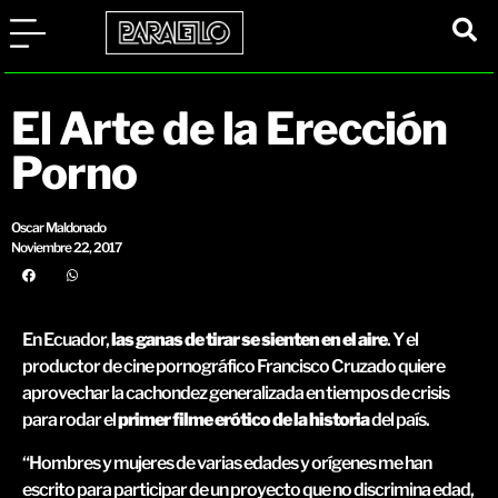
El Arte de la Erección
Porno
Oscar Maldonado
Noviembre 22, 2017
En Ecuador,
las ganas de tirar se sienten en el aire
. Y el
productor de cine pornográfico Francisco Cruzado quiere
aprovechar la cachondez generalizada en tiempos de crisis
para rodar el
primer filme erótico de la historia
del país.
“Hombres y mujeres de varias edades y orígenes me han
escrito para participar de un proyecto que no discrimina edad,