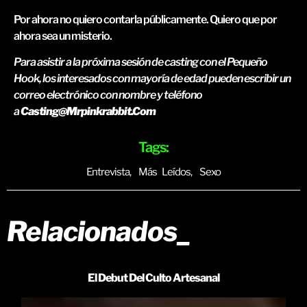
Por ahora no quiero contarla públicamente. Quiero que por
ahora sea un misterio.
Para asistir a la próxima sesión de casting con el Pequeño
Hook, los interesados con mayoría de edad pueden escribir un
correo electrónico con nombre y teléfono
a
Casting@mrpinkrabbit.com
Tags:
Entrevista
,
Más Leídos
,
Sexo
Relacionados_
El Debut Del Culto Artesanal