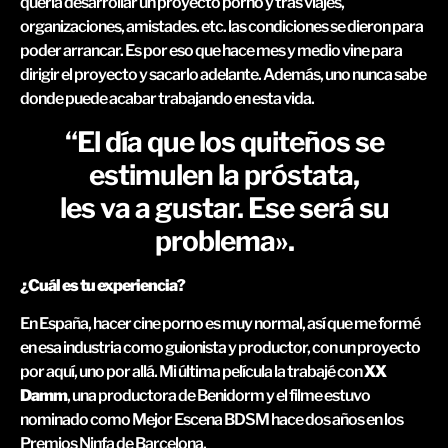
quería desarrollar un proyecto porno y tras viajes,
organizaciones, amistades. etc. las condiciones se dieron para
poder arrancar. Es por eso que hace mes y medio vine para
dirigir el proyecto y sacarlo adelante. Además, uno nunca sabe
donde puede acabar trabajando en esta vida.
“El día que los quiteños se
estimulen la próstata,
les va a gustar. Ese será su
problema».
¿Cuál es tu experiencia?
En España, hacer cine porno es muy normal, así que me formé
en esa industria como guionista y productor, con un proyecto
por aquí, uno por allá. Mi última película la trabajé con
XX
Damm
, una productora de Benidorm y el filme estuvo
nominado como Mejor Escena BDSM hace dos años en los
Premios Ninfa de Barcelona.