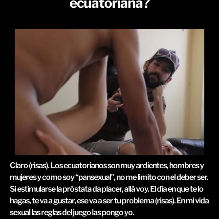
ecuatoriana?
Claro (risas). Los ecuatorianos son muy ardientes, hombres y
mujeres y como soy “pansexual”, no me limito con el deber ser.
Si estimularse la próstata da placer, allá voy. El día en que te lo
hagas, te va a gustar, ese va a ser tu problema (risas). En mi vida
sexual las reglas del juego las pongo yo.