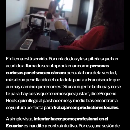
El dilema está servido. Por un lado, los y las quiteñas que han
acudido al llamado se autoproclaman como
personas
curiosas por el sexo en cámara
pero a la hora de la verdad,
más de un pene flácido le ha dado la pauta a Francisco de que
aun hay camino que recorrer. “Si una mujer te la chupa y no se
te para, hay cosas que tenemos que ajustar”, dice Pequeño
Hook, quien llegó al país hace mes y medio tras encontrar la
coyuntura perfecta para
trabajar con productores locales
.
A simple vista,
intentar hacer porno profesional en el
Ecuador
es inaudito y contra intuitivo. Por eso, una sesión de