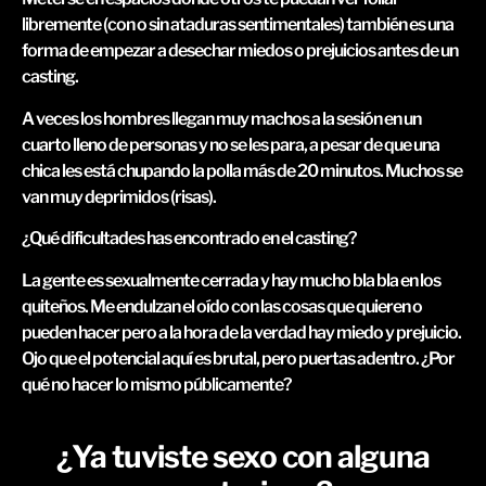
libremente (con o sin ataduras sentimentales) también es una
forma de empezar a desechar miedos o prejuicios antes de un
casting.
A veces los hombres llegan muy machos a la sesión en un
cuarto lleno de personas y no se les para, a pesar de que una
chica les está chupando la polla más de 20 minutos. Muchos se
van muy deprimidos (risas).
¿Qué dificultades has encontrado en el casting?
La gente es sexualmente cerrada y hay mucho bla bla en los
quiteños. Me endulzan el oído con las cosas que quieren o
pueden hacer pero a la hora de la verdad hay miedo y prejuicio.
Ojo que el potencial aquí es brutal, pero puertas adentro. ¿Por
qué no hacer lo mismo públicamente?
¿Ya tuviste sexo con alguna