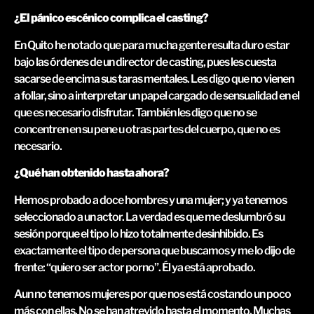
¿El pánico escénico complica el casting?
En Quito he notado que para mucha gente resulta duro estar
bajo las órdenes de un director de casting, pues les cuesta
sacarse de encima sus taras mentales. Les digo que no vienen
a follar, sino a interpretar un papel cargado de sensualidad en el
que es necesario disfrutar. También les digo que no se
concentren en su pene u otras partes del cuerpo, que no es
necesario.
¿Qué han obtenido hasta ahora?
Hemos probado a doce hombres y una mujer; y ya tenemos
seleccionado a un actor. La verdad es que me deslumbró su
sesión porque el tipo lo hizo totalmente desinhibido. Es
exactamente el tipo de persona que buscamos y me lo dijo de
frente: “quiero ser actor porno”. Él ya está aprobado.
Aun no tenemos mujeres por que nos está costando un poco
más con ellas. No se han atrevido hasta el momento. Muchas