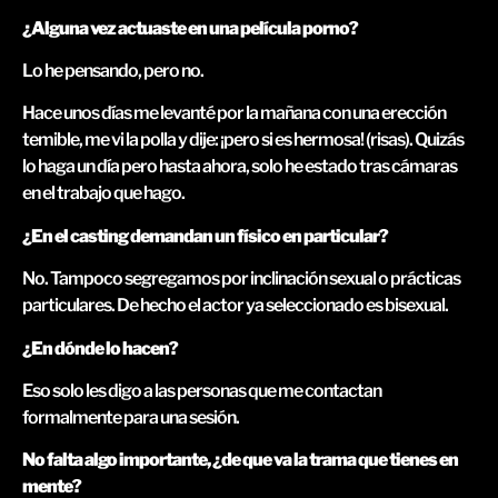
¿Alguna vez actuaste en una película porno?
Lo he pensando, pero no.
Hace unos días me levanté por la mañana con una erección
temible, me vi la polla y dije: ¡pero si es hermosa! (risas). Quizás
lo haga un día pero hasta ahora, solo he estado tras cámaras
en el trabajo que hago.
¿En el casting demandan un físico en particular?
No. Tampoco segregamos por inclinación sexual o prácticas
particulares. De hecho el actor ya seleccionado es bisexual.
¿En dónde lo hacen?
Eso solo les digo a las personas que me contactan
formalmente para una sesión.
No falta algo importante, ¿de que va la trama que tienes en
mente?