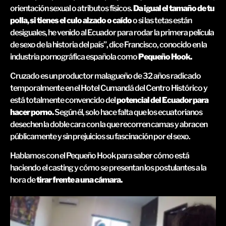
orientación sexual o atributos físicos.
Da igual el tamaño de tu
polla, si tienes el culo alzado o caído
o si las tetas están
desiguales, he venido al Ecuador para rodar la primera película
de sexo de la historia del país”, dice Francisco, conocido en la
industria pornográfica española como
Pequeño Hook.
Cruzado es un productor malagueño de 32 años radicado
temporalmente en el Hotel Cumandá del Centro Histórico y
está totalmente convencido del
potencial del Ecuador para
hacer porno.
Según él, solo hace falta que los ecuatorianos
desechen la doble cara con la que recorren camas y abracen
públicamente y sin prejuicios su fascinación por el sexo.
Hablamos con el Pequeño Hook para saber cómo está
haciendo el casting y cómo se presentan los postulantes a la
hora de
tirar frente a una cámara.