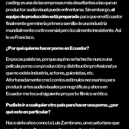
casting es una de las empresas más desafiantes a las que un
productor audiovisual puede enfrentarse. Sin embargo,
el
equipo de producción está preparado
para que en el Ecuador
finalmente germine la primera semilla de una industria
mundialmente controversial pero localmente inexistente. Así
lo ve Francisco.
¿Por qué quieres hacer porno en Ecuador?
En pocas palabras, porque aquí no se ha hecho nunca una
película porno con producción y distribución profesional ya
que no existe industria, actores, guionistas, etc.
Afortunadamente crecí con los estímulos necesarios para
producir artes audiovisuales pornográficas y ahora en
Ecuador me toca el siguiente proyecto fílmico erótico.
Pudiste ir a cualquier otro país para hacer una porno, ¿por
qué este en particular?
Hace siete años conocí a Luis Zambrano, un ecuatoriano que