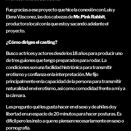
Fue gracias a ese proyecto que hice la conexión con Luis y
Elena Vásconez, las dos cabezas de
Mr. Pink Rabbit
,
productora local con la que estoy sacando adelante el
proyecto.
¿Cómo diriges el casting?
Busco actrices y actores desde los 18 años para producir uno
de tres guiones que tengo preparados para rodar. La
condiciones son una facilidad histriónica para transmitir
erotismo y confianza en la interpretación. Me fijo
principalmente en la capacidad de la persona para transmitir
naturalidad en el erotismo, así como comodidad frente a mí y a
la cámara.
Les pregunto qué les gusta hacer en el sexo y de ahí les doy
libertad en un espacio de 20 minutos para hacer posturas. Es
difícil pero les insto a que no piensen necesariamente en sexo o
pornografía.