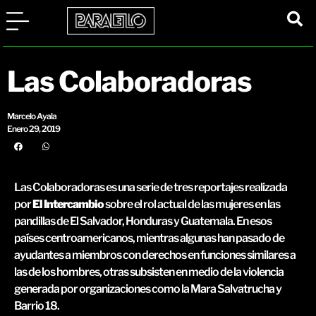
Las Colaboradoras
Marcelo Ayala
Enero 29, 2019
Las Colaboradoras es una serie de tres reportajes realizada
por
El Intercambio
sobre el rol actual de las mujeres en las
pandillas de El Salvador, Honduras y Guatemala. En esos
países centroamericanos, mientras algunas han pasado de
ayudantes a miembros con derechos en funciones similares a
las de los hombres, otras subsisten en medio de la violencia
generada por organizaciones como la Mara Salvatrucha y
Barrio 18.