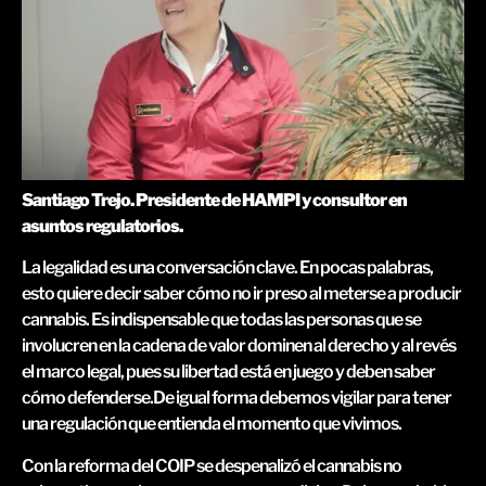
Santiago Trejo. Presidente de HAMPI y consultor en
asuntos regulatorios.
La legalidad es una conversación clave. En pocas palabras,
esto quiere decir saber cómo no ir preso al meterse a producir
cannabis. Es indispensable que todas las personas que se
involucren en la cadena de valor dominen al derecho y al revés
el marco legal, pues su libertad está en juego y deben saber
cómo defenderse.De igual forma debemos vigilar para tener
una regulación que entienda el momento que vivimos.
Con la reforma del COIP se despenalizó el cannabis no