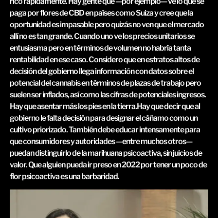
rico rápidamente. Hay gente que —por ejemplo— ve lo que se
paga por flores de CBD en países como Suiza y cree que la
oportunidad es impasable pero quizás no ven que el mercado
allí no es tan grande. Cuando uno ve los precios unitarios se
entusiasma pero en términos de volumen no habría tanta
rentabilidad en ese caso. Considero que en estratos altos de
decisión del gobierno llega información con datos sobre el
potencial del cannabis en términos de plazas de trabajo pero
suelen ser inflados, así como las cifras de potenciales ingresos.
Hay que asentar más los pies en la tierra.Hay que decir que al
gobierno le falta decisión para designar el cáñamo como un
cultivo priorizado. También debe educar intensamente para
que consumidores y autoridades —entre muchos otros—
puedan distinguirlo de la marihuana psicoactiva, sin juicios de
valor. Que alguien pueda ir preso en 2022 por tener un poco de
flor psicoactiva es una barbaridad.