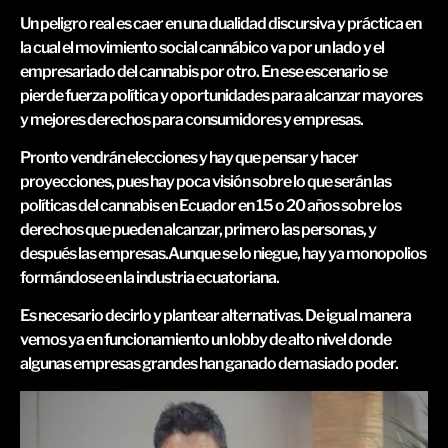
Un peligro real es caer en una dualidad discursiva y práctica en
la cual el movimiento social cannábico va por un lado y el
empresariado del cannabis por otro. En ese escenario se
pierde fuerza política y oportunidades para alcanzar mayores
y mejores derechos para consumidores y empresas.
Pronto vendrán elecciones y hay que pensar y hacer
proyecciones, pues hay poca visión sobre lo que serán las
políticas del cannabis en Ecuador en 15 o 20 años sobre los
derechos que pueden alcanzar, primero las personas, y
después las empresas.Aunque se lo niegue, hay ya monopolios
formándose en la industria ecuatoriana.
Es necesario decirlo y plantear alternativas. De igual manera
vemos ya en funcionamiento un lobby de alto nivel donde
algunas empresas grandes han ganado demasiado poder.