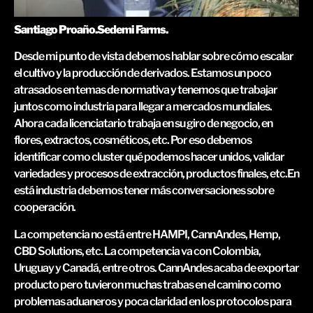
Santiago Proaño.Sedemi Farms.
Desde mi punto de vista debemos hablar sobre cómo escalar
el cultivo y la producción de derivados. Estamos un poco
atrasados en temas de normativa y tenemos que trabajar
juntos como industria para llegar a mercados mundiales.
Ahora cada licenciatario trabaja en su giro de negocio, en
flores, extractos, cosméticos, etc. Por eso debemos
identificar como cluster qué podemos hacer unidos, validar
variedades y procesos de extracción, productos finales, etc.En
está industria debemos tener más conversaciones sobre
cooperación.
La competencia no está entre HAMPI, CannAndes, Hemp,
CBD Solutions, etc. La competencia va con Colombia,
Uruguay y Canadá, entre otros. CannAndes acaba de exportar
producto pero tuvieron muchas trabas en el camino como
problemas aduaneros y poca claridad en los protocolos para