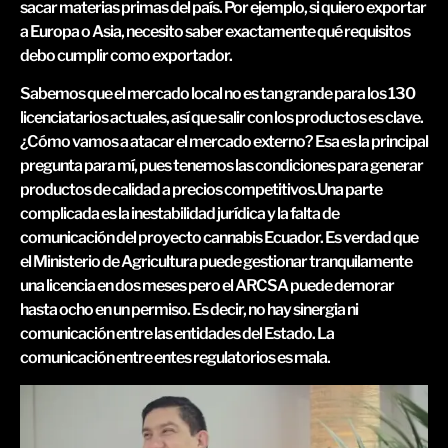
sacar materias primas del país. Por ejemplo, si quiero exportar
a Europa o Asia, necesito saber exactamente qué requisitos
debo cumplir como exportador.
Sabemos que el mercado local no es tan grande para los 130
licenciatarios actuales, así que salir con los productos es clave.
¿Cómo vamos a atacar el mercado externo? Esa es la principal
pregunta para mí, pues tenemos las condiciones para generar
productos de calidad a precios competitivos.Una parte
complicada es la inestabilidad jurídica y la falta de
comunicación del proyecto cannabis Ecuador. Es verdad que
el Ministerio de Agricultura puede gestionar tranquilamente
una licencia en dos meses pero el ARCSA puede demorar
hasta ocho en un permiso. Es decir, no hay sinergia ni
comunicación entre las entidades del Estado. La
comunicación entre entes regulatorios es mala.