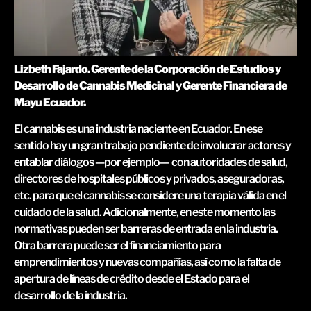
Lizbeth Fajardo. Gerente de la Corporación de Estudios y
Desarrollo de Cannabis Medicinal y Gerente Financiera de
Mayu Ecuador.
El cannabis es una industria naciente en Ecuador. En ese
sentido hay un gran trabajo pendiente de involucrar actores y
entablar diálogos —por ejemplo— con autoridades de salud,
directores de hospitales públicos y privados, aseguradoras,
etc. para que el cannabis se considere una terapia válida en el
cuidado de la salud. Adicionalmente, en este momento las
normativas pueden ser barreras de entrada en la industria.
Otra barrera puede ser el financiamiento para
emprendimientos y nuevas compañías, así como la falta de
apertura de líneas de crédito desde el Estado para el
desarrollo de la industria.