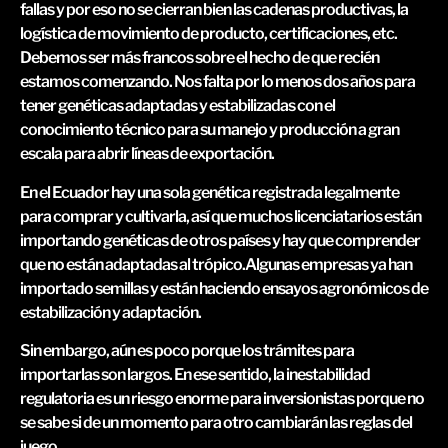
fallas y por eso no se cierran bien las cadenas productivas, la
logística de movimiento de producto, certificaciones, etc.
Debemos ser más francos sobre el hecho de que recién
estamos comenzando. Nos falta por lo menos dos años para
tener genéticas adaptadas y estabilizadas con el
conocimiento técnico para su manejo y producción a gran
escala para abrir líneas de exportación.
En el Ecuador hay una sola genética registrada legalmente
para comprar y cultivarla, así que muchos licenciatarios están
importando genéticas de otros países y hay que comprender
que no están adaptadas al trópico.Algunas empresas ya han
importado semillas y están haciendo ensayos agronómicos de
estabilización y adaptación.
Sin embargo, aún es poco porque los trámites para
importarlas son largos. En ese sentido, la inestabilidad
regulatoria es un riesgo enorme para inversionistas porque no
se sabe si de un momento para otro cambiarán las reglas del
juego.