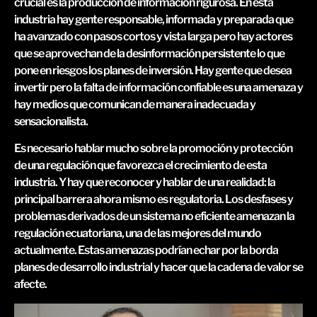
crucial es la producción de información rigurosa. En esta
industria hay gente responsable, informada y preparada que
ha avanzado con pasos cortos y vista larga pero hay actores
que se aprovechan de la desinformación persistente lo que
pone en riesgos los planes de inversión. Hay gente que desea
invertir pero la falta de información confiable es una amenaza y
hay medios que comunican de manera inadecuada y
sensacionalista.
Es necesario hablar mucho sobre la promoción y protección
de una regulación que favorezca el crecimiento de esta
industria. Y hay que reconocer y hablar de una realidad: la
principal barrera ahora mismo es regulatoria. Los desfases y
problemas derivados de un sistema no eficiente amenazan la
regulación ecuatoriana, una de las mejores del mundo
actualmente. Estas amenazas podrían echar por la borda
planes de desarrollo industrial y hacer que la cadena de valor se
afecte.