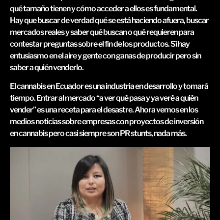
qué tamaño tienen y cómo acceder a ellos es fundamental.
Hay que buscar de verdad qué se está haciendo afuera, buscar
mercados reales y saber qué buscan o qué requieren para
contestar preguntas sobre el fin de los productos. Sí hay
entusiasmo en el aire y gente con ganas de producir pero sin
saber a quién venderlo.
El cannabis en Ecuador es una industria en desarrollo y tomará
tiempo. Entrar al mercado “a ver qué pasa y ya veré a quién
vender” es una receta para el desastre. Ahora vemos en los
medios noticias sobre empresas con proyectos de inversión
en cannabis pero casi siempre son PR stunts, nada más.