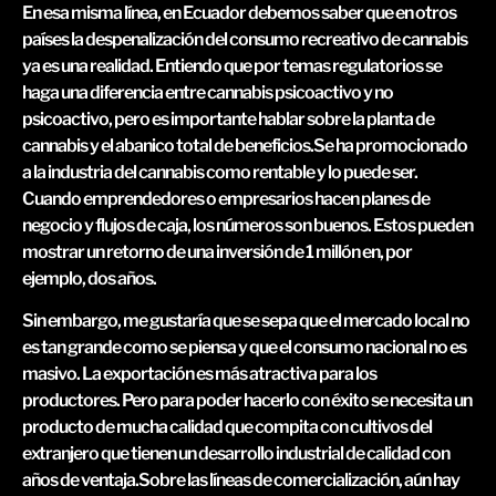
En esa misma línea, en Ecuador debemos saber que en otros
países la despenalización del consumo recreativo de cannabis
ya es una realidad. Entiendo que por temas regulatorios se
haga una diferencia entre cannabis psicoactivo y no
psicoactivo, pero es importante hablar sobre la planta de
cannabis y el abanico total de beneficios.Se ha promocionado
a la industria del cannabis como rentable y lo puede ser.
Cuando emprendedores o empresarios hacen planes de
negocio y flujos de caja, los números son buenos. Estos pueden
mostrar un retorno de una inversión de 1 millón en, por
ejemplo, dos años.
Sin embargo, me gustaría que se sepa que el mercado local no
es tan grande como se piensa y que el consumo nacional no es
masivo. La exportación es más atractiva para los
productores. Pero para poder hacerlo con éxito se necesita un
producto de mucha calidad que compita con cultivos del
extranjero que tienen un desarrollo industrial de calidad con
años de ventaja.Sobre las líneas de comercialización, aún hay