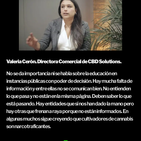
Valeria Cerón. Directora Comercial de CBD Solutions.
No se da importancia ni se habla sobre la educación en
instancias públicas con poder de decisión. Hay mucha falta de
información y entre ellas no se comunican bien. No entienden
lo que pasa y no están en la misma página. Deben saber lo que
está pasando. Hay entidades que sí nos han dado la mano pero
hay otras que frenan a raya porque no están informados. En
algunas muchos sigue creyendo que cultivadores de cannabis
son narcotraficantes.